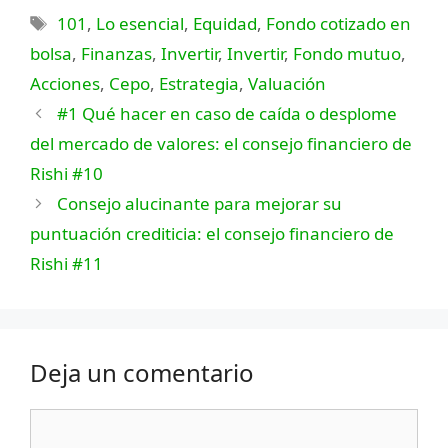
Etiquetas
101
,
Lo esencial
,
Equidad
,
Fondo cotizado en
bolsa
,
Finanzas
,
Invertir
,
Invertir
,
Fondo mutuo
,
Acciones
,
Cepo
,
Estrategia
,
Valuación
#1 Qué hacer en caso de caída o desplome
del mercado de valores: el consejo financiero de
Rishi #10
Consejo alucinante para mejorar su
puntuación crediticia: el consejo financiero de
Rishi #11
Deja un comentario
Comentario