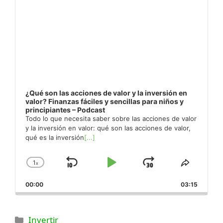
¿Qué son las acciones de valor y la inversión en
valor? Finanzas fáciles y sencillas para niños y
principiantes – Podcast
Todo lo que necesita saber sobre las acciones de valor
y la inversión en valor: qué son las acciones de valor,
qué es la inversión
[...]
1
x
Saltar
Reproducir
Saltar
Cambiar
Compar
la
este
hacia
Pausa
hacia
00:00
velocidad
03:15
episodi
atrás
adelante
de
reproducción
Categorías
Invertir