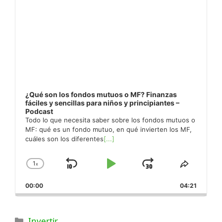
¿Qué son los fondos mutuos o MF? Finanzas
fáciles y sencillas para niños y principiantes –
Podcast
Todo lo que necesita saber sobre los fondos mutuos o
MF: qué es un fondo mutuo, en qué invierten los MF,
cuáles son los diferentes
[...]
1
x
Saltar
Reproducir
Saltar
Cambiar
Compar
la
este
hacia
Pausa
hacia
00:00
velocidad
04:21
episodi
atrás
adelante
de
reproducción
Categorías
Invertir