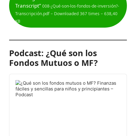
Transcript”
008-¿Qué-son-los-fondos-de-inversión?-
Transcripción.pdf – Downloaded 367 times – 638,40
KB
Podcast: ¿Qué son los
Fondos Mutuos o MF?
Audio
Player