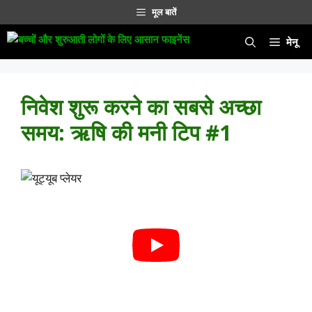
सामग्री
मूल बातें
पर
जाएं
मेनू
निवेश शुरू करने का सबसे अच्छा
समय: ऋषि की मनी टिप #1