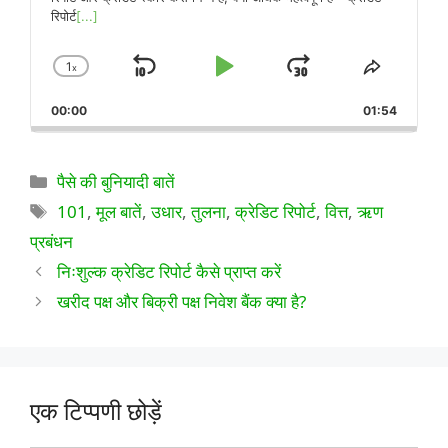
रिपोर्ट
[...]
1
x
पीछे
चलाएँ
आगे
प्लेबैक
इस
दर
एपिसोड
की
रोकें
कूदो
00:00
बदलें
01:54
को
ओर
साझा
करें
छोड़ें
श्रेणियाँ
पैसे की बुनियादी बातें
टैग
101
,
मूल बातें
,
उधार
,
तुलना
,
क्रेडिट रिपोर्ट
,
वित्त
,
ऋण
प्रबंधन
निःशुल्क क्रेडिट रिपोर्ट कैसे प्राप्त करें
खरीद पक्ष और बिक्री पक्ष निवेश बैंक क्या है?
एक टिप्पणी छोड़ें