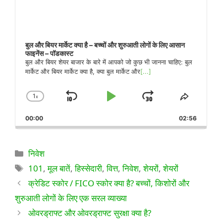
बुल और बियर मार्केट क्या है – बच्चों और शुरुआती लोगों के लिए आसान
फाइनेंस – पॉडकास्ट
बुल और बियर शेयर बाजार के बारे में आपको जो कुछ भी जानना चाहिए: बुल
मार्केट और बियर मार्केट क्या है, क्या बुल मार्केट और
[...]
1
x
पीछे
चलाएँ
आगे
प्लेबैक
इस
दर
एपिसोड
की
रोकें
कूदो
00:00
बदलें
02:56
को
ओर
साझा
करें
छोड़ें
श्रेणियाँ
निवेश
टैग
101
,
मूल बातें
,
हिस्सेदारी
,
वित्त
,
निवेश
,
शेयरों
,
शेयरों
क्रेडिट स्कोर / FICO स्कोर क्या है? बच्चों, किशोरों और
शुरुआती लोगों के लिए एक सरल व्याख्या
ओवरड्राफ्ट और ओवरड्राफ्ट सुरक्षा क्या है?