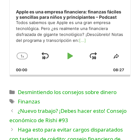
Apple es una empresa financiera: finanzas fáciles
y sencillas para niños y principiantes – Podcast
Todos sabemos que Apple es una gran empresa
tecnológica. Pero ¿es realmente una financiera
disfrazada de gigante tecnológico? ¡Descúbrelo! Notas
del programa y transcripción en:
[...]
1
x
Saltar
Reproducir
Saltar
Cambiar
Compar
la
este
hacia
Pausa
hacia
00:00
velocidad
08:27
episodi
atrás
adelante
de
reproducción
Categorías
Desmintiendo los consejos sobre dinero
Etiquetas
Finanzas
¿Nuevo trabajo? ¡Debes hacer esto! Consejo
económico de Rishi #93
Haga esto para evitar cargos disparatados
con tarjetas de crédito: consejo financiero de