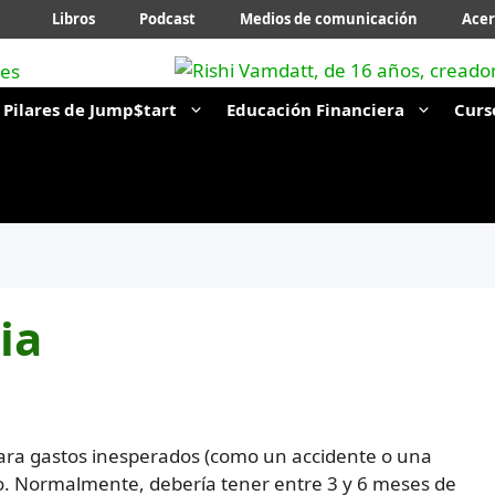
Libros
Podcast
Medios de comunicación
Acer
Pilares de Jump$tart
Educación Financiera
Curs
ia
ara gastos inesperados (como un accidente o una
o. Normalmente, debería tener entre 3 y 6 meses de