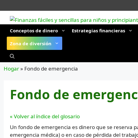
Saltar
al
contenido
Conceptos de dinero
Estrategias financieras
Zona de diversión
Hogar
»
Fondo de emergencia
Fondo de emergenc
« Volver al índice del glosario
Un fondo de emergencia es dinero que se reserva p
emergencia médica) o en caso de pérdida del trabaj