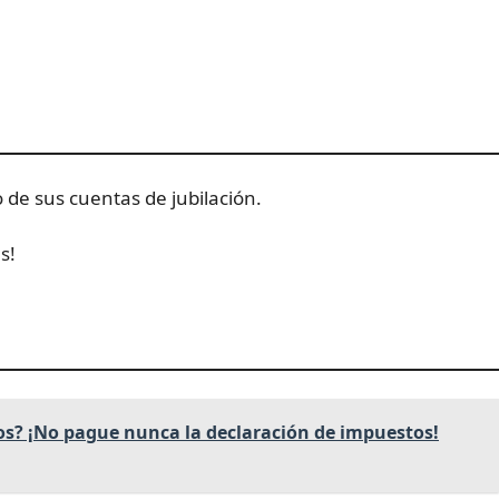
de sus cuentas de jubilación.
s!
os? ¡No pague nunca la declaración de impuestos!