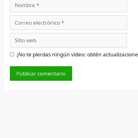
Nombre
Correo
electrónico
Sitio
web
¡No te pierdas ningún vídeo: obtén actualizacion