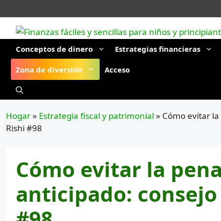
Saltar
al
contenido
Conceptos de dinero
Estrategias financieras
Zona de diversión
Acceso
Hogar
»
Estrategia fiscal y patrimonial
»
Cómo evitar la 
Rishi #98
Cómo evitar la pena
anticipado: consejo 
#98