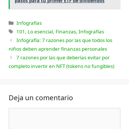
pasos para tu primer ETF de dividendos
Categorías
Infografías
Etiquetas
101
,
Lo esencial
,
Finanzas
,
Infografías
Infografía: 7 razones por las que todos los
niños deben aprender finanzas personales
7 razones por las que deberías evitar por
completo invertir en NFT (tokens no fungibles)
Deja un comentario
Comentario