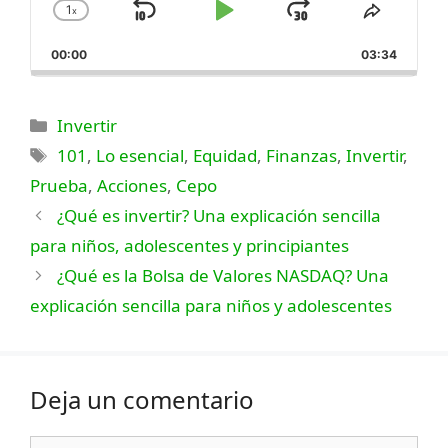
1
x
Saltar
Reproducir
Saltar
Cambiar
Compar
la
este
hacia
Pausa
hacia
00:00
velocidad
03:34
episodi
atrás
adelante
de
reproducción
Categorías
Invertir
Etiquetas
101
,
Lo esencial
,
Equidad
,
Finanzas
,
Invertir
,
Prueba
,
Acciones
,
Cepo
¿Qué es invertir? Una explicación sencilla
para niños, adolescentes y principiantes
¿Qué es la Bolsa de Valores NASDAQ? Una
explicación sencilla para niños y adolescentes
Deja un comentario
Comentario