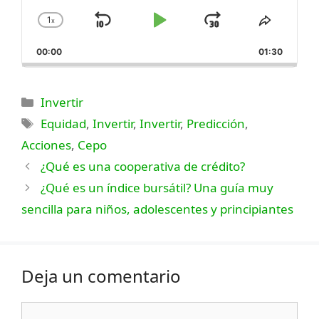
1
x
Saltar
Reproducir
Saltar
Cambiar
Compar
la
este
hacia
Pausa
hacia
00:00
velocidad
01:30
episodi
atrás
adelante
de
reproducción
Categorías
Invertir
Etiquetas
Equidad
,
Invertir
,
Invertir
,
Predicción
,
Acciones
,
Cepo
¿Qué es una cooperativa de crédito?
¿Qué es un índice bursátil? Una guía muy
sencilla para niños, adolescentes y principiantes
Deja un comentario
Comentario