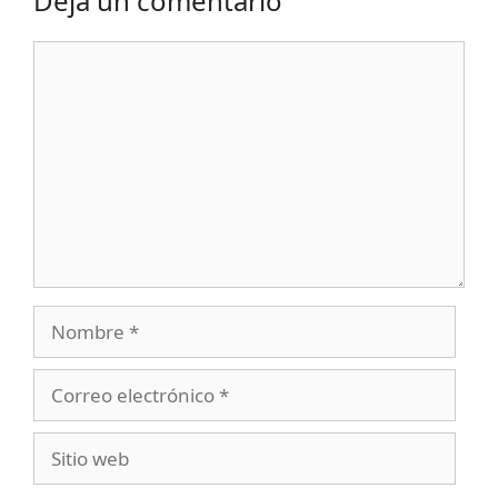
Deja un comentario
Comentario
Nombre
Correo
electrónico
Sitio
web