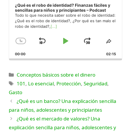
¿Qué es el robo de identidad? Finanzas fáciles y
sencillas para niños y principiantes – Podcast
Todo lo que necesita saber sobre el robo de identidad:
¿Qué es el robo de identidad?, ¿Por qué es tan malo el
robo de identidad?,
[...]
1
x
Saltar
Reproducir
Saltar
Cambiar
Compar
la
este
hacia
Pausa
hacia
00:00
velocidad
02:15
episodi
atrás
adelante
de
reproducción
Categorías
Conceptos básicos sobre el dinero
Etiquetas
101
,
Lo esencial
,
Protección
,
Seguridad
,
Gasto
¿Qué es un banco? Una explicación sencilla
para niños, adolescentes y principiantes
¿Qué es el mercado de valores? Una
explicación sencilla para niños, adolescentes y