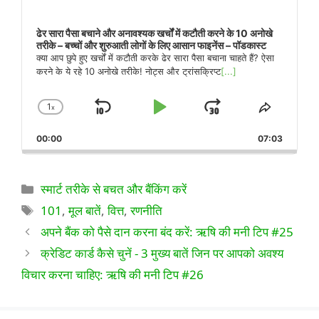
ढेर सारा पैसा बचाने और अनावश्यक खर्चों में कटौती करने के 10 अनोखे
तरीके – बच्चों और शुरुआती लोगों के लिए आसान फाइनेंस – पॉडकास्ट
क्या आप छुपे हुए खर्चों में कटौती करके ढेर सारा पैसा बचाना चाहते हैं? ऐसा
करने के ये रहे 10 अनोखे तरीके! नोट्स और ट्रांसक्रिप्ट
[...]
1
x
पीछे
चलाएँ
आगे
प्लेबैक
इस
दर
एपिसोड
की
रोकें
कूदो
00:00
बदलें
07:03
को
ओर
साझा
करें
छोड़ें
श्रेणियाँ
स्मार्ट तरीके से बचत और बैंकिंग करें
टैग
101
,
मूल बातें
,
वित्त
,
रणनीति
अपने बैंक को पैसे दान करना बंद करें: ऋषि की मनी टिप #25
क्रेडिट कार्ड कैसे चुनें - 3 मुख्य बातें जिन पर आपको अवश्य
विचार करना चाहिए: ऋषि की मनी टिप #26