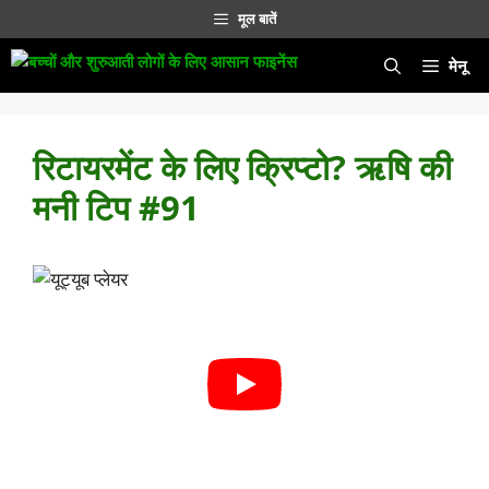
सामग्री
मूल बातें
पर
जाएं
मेनू
रिटायरमेंट के लिए क्रिप्टो? ऋषि की
मनी टिप #91