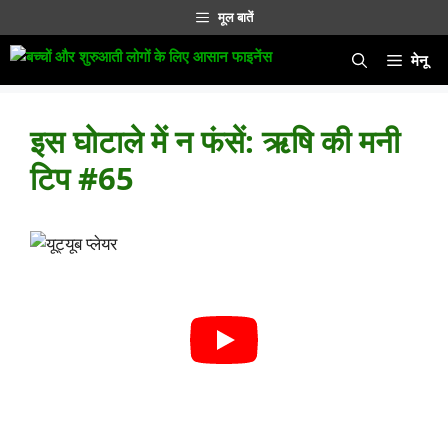
सामग्री
मूल बातें
पर
जाएं
मेनू
इस घोटाले में न फंसें: ऋषि की मनी
टिप #65