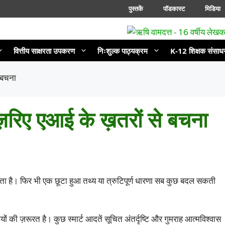
पुस्तकें
पॉडकास्ट
मिडिया
वित्तीय साक्षरता उपकरण
निःशुल्क पाठ्यक्रम
K-12 शिक्षक संसाध
े बचना
े ज़रिए एआई के ख़तरों से बचना
ै। फिर भी एक छूटा हुआ तथ्य या त्रुटिपूर्ण धारणा सब कुछ बदल सकती
की ज़रूरत है। कुछ स्मार्ट आदतें सूचित अंतर्दृष्टि और गुमराह आत्मविश्वास