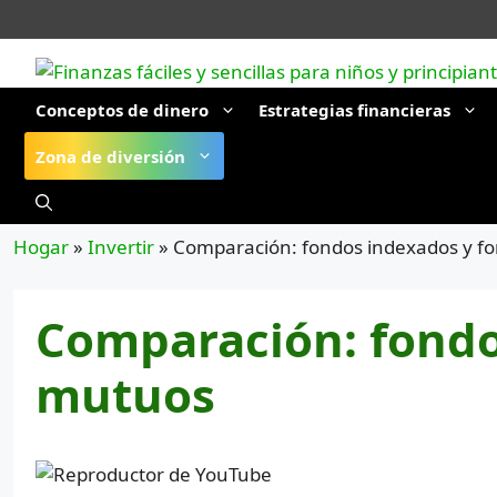
Saltar
al
contenido
Conceptos de dinero
Estrategias financieras
Zona de diversión
Hogar
»
Invertir
»
Comparación: fondos indexados y f
Comparación: fondo
mutuos