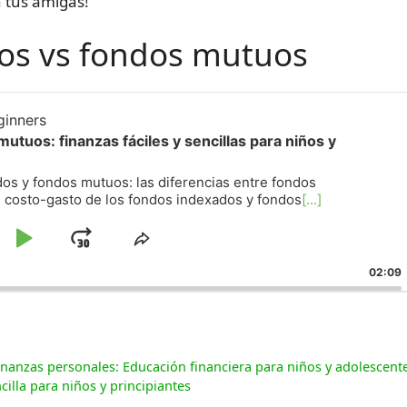
n tus amigas!
os vs fondos mutuos
ginners
utuos: finanzas fáciles y sencillas para niños y
s y fondos mutuos: las diferencias entre fondos
n costo-gasto de los fondos indexados y fondos
[...]
tar
Reproducir
Saltar
Comparte
este
ia
Pausa
hacia
02:09
episodio
ás
adelante
ón
nanzas personales: Educación financiera para niños y adolescent
lla para niños y principiantes