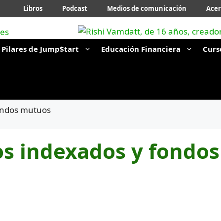
Libros
Podcast
Medios de comunicación
Acer
Pilares de Jump$tart
Educación Financiera
Curs
ondos mutuos
s indexados y fondos