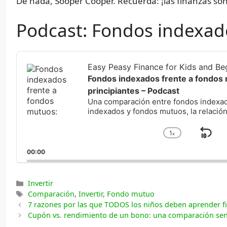
De nada, Sooper Cooper. Recuerda: ¡las finanzas so
Podcast: Fondos indexad
Audio
Player
Easy Peasy Finance for Kids and Be
Fondos indexados frente a fondos m
principiantes – Podcast
Una comparación entre fondos indexado
indexados y fondos mutuos, la relació
1
x
Sal
Cambiar
la
hac
00:00
velocidad
atr
de
reproducci
Categorías
Invertir
Etiquetas
Comparación
,
Invertir
,
Fondo mutuo
7 razones por las que TODOS los niños deben aprender fi
Cupón vs. rendimiento de un bono: una comparación senci