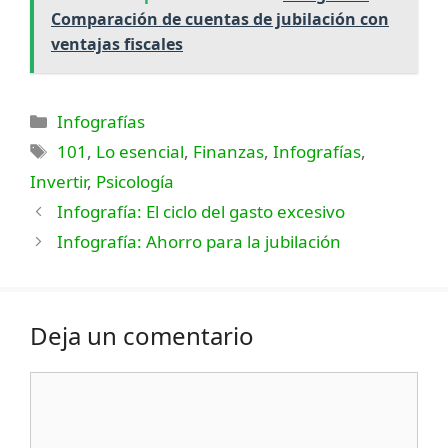
Comparación de cuentas de jubilación con
ventajas fiscales
Categorías
Infografías
Etiquetas
101
,
Lo esencial
,
Finanzas
,
Infografías
,
Invertir
,
Psicología
Infografía: El ciclo del gasto excesivo
Infografía: Ahorro para la jubilación
Deja un comentario
Comentario