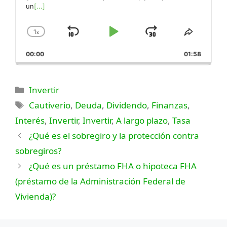
un
[...]
1
x
Saltar
Reproducir
Saltar
Cambiar
Compar
la
este
hacia
Pausa
hacia
00:00
velocidad
01:58
episodi
atrás
adelante
de
reproducción
Categorías
Invertir
Etiquetas
Cautiverio
,
Deuda
,
Dividendo
,
Finanzas
,
Interés
,
Invertir
,
Invertir
,
A largo plazo
,
Tasa
¿Qué es el sobregiro y la protección contra
sobregiros?
¿Qué es un préstamo FHA o hipoteca FHA
(préstamo de la Administración Federal de
Vivienda)?