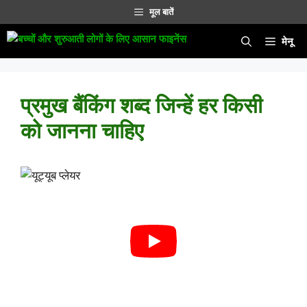
सामग्री
मूल बातें
पर
जाएं
मेनू
प्रमुख बैंकिंग शब्द जिन्हें हर किसी
को जानना चाहिए