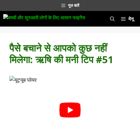
सामग्री
मूल बातें
पर
जाएं
मेनू
पैसे बचाने से आपको कुछ नहीं
मिलेगा: ऋषि की मनी टिप #51