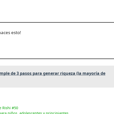
haces esto!
simple de 3 pasos para generar riqueza (la mayoría de
e Rishi #50
para niños, adolescentes y principiantes