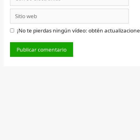
electrónico
Sitio
web
¡No te pierdas ningún vídeo: obtén actualizacion