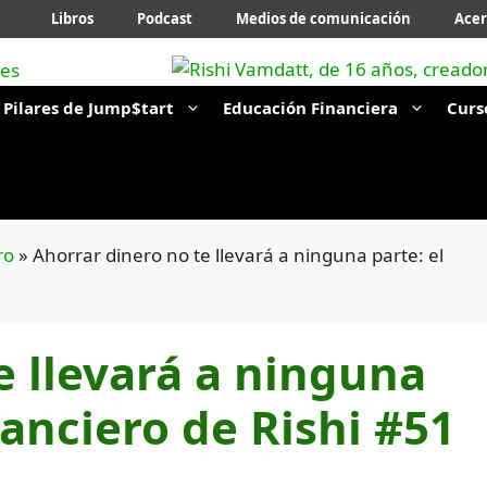
Libros
Podcast
Medios de comunicación
Acer
Pilares de Jump$tart
Educación Financiera
Curs
ro
»
Ahorrar dinero no te llevará a ninguna parte: el
e llevará a ninguna
nanciero de Rishi #51