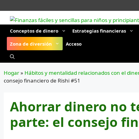
Saltar
al
contenido
Conceptos de dinero
Estrategias financieras
Zona de diversión
Acceso
Hogar
»
Hábitos y mentalidad relacionados con el dine
consejo financiero de Rishi #51
Ahorrar dinero no t
parte: el consejo fi