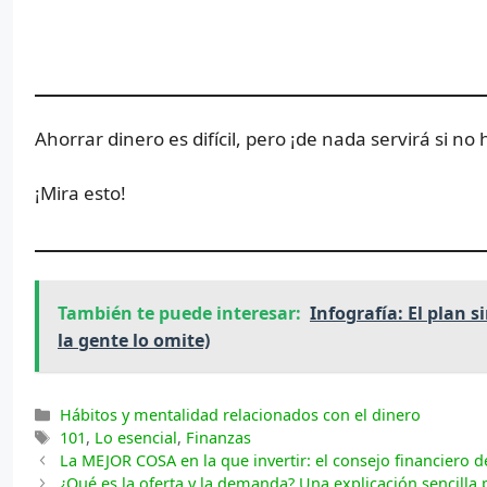
Ahorrar dinero es difícil, pero ¡de nada servirá si no 
¡Mira esto!
También te puede interesar:
Infografía: El plan 
la gente lo omite)
Categorías
Hábitos y mentalidad relacionados con el dinero
Etiquetas
101
,
Lo esencial
,
Finanzas
La MEJOR COSA en la que invertir: el consejo financiero d
¿Qué es la oferta y la demanda? Una explicación sencilla 