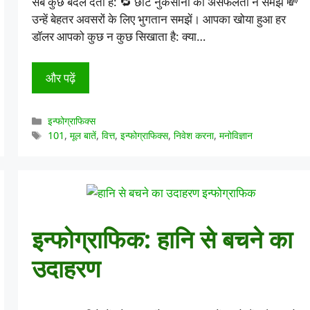
सब कुछ बदल देता है: 🔁 छोटे नुकसानों को असफलता न समझें 💸
उन्हें बेहतर अवसरों के लिए भुगतान समझें। आपका खोया हुआ हर
डॉलर आपको कुछ न कुछ सिखाता है: क्या…
और पढ़ें
श्रेणियाँ
इन्फोग्राफिक्स
टैग
101
,
मूल बातें
,
वित्त
,
इन्फोग्राफिक्स
,
निवेश करना
,
मनोविज्ञान
इन्फोग्राफिक: हानि से बचने का
उदाहरण