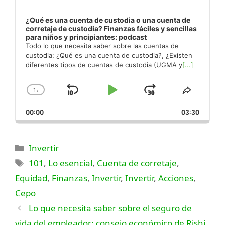
¿Qué es una cuenta de custodia o una cuenta de
corretaje de custodia? Finanzas fáciles y sencillas
para niños y principiantes: podcast
Todo lo que necesita saber sobre las cuentas de
custodia: ¿Qué es una cuenta de custodia?, ¿Existen
diferentes tipos de cuentas de custodia (UGMA y
[...]
1
x
Saltar
Reproducir
Saltar
Cambiar
Compar
la
este
hacia
Pausa
hacia
00:00
velocidad
03:30
episodi
atrás
adelante
de
reproducción
Categorías
Invertir
Etiquetas
101
,
Lo esencial
,
Cuenta de corretaje
,
Equidad
,
Finanzas
,
Invertir
,
Invertir
,
Acciones
,
Cepo
Lo que necesita saber sobre el seguro de
vida del empleador: consejo económico de Rishi