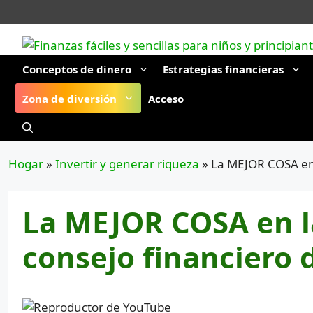
Saltar
al
contenido
Conceptos de dinero
Estrategias financieras
Zona de diversión
Acceso
Hogar
»
Invertir y generar riqueza
»
La MEJOR COSA en l
La MEJOR COSA en la
consejo financiero 