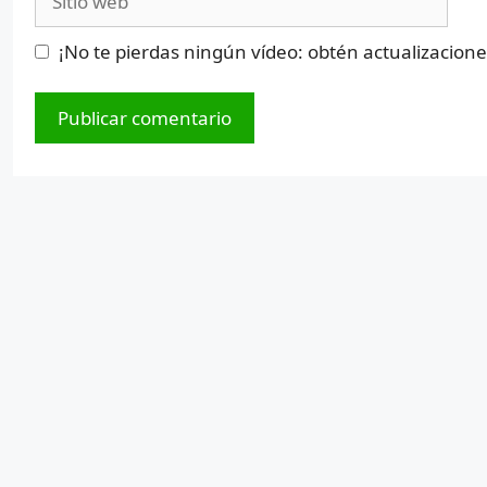
web
¡No te pierdas ningún vídeo: obtén actualizacion